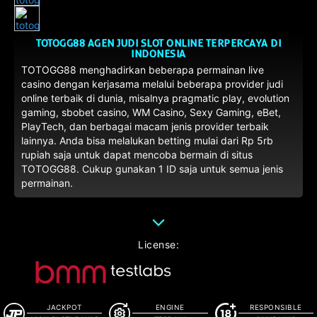
TOTOGG88 AGEN JUDI SLOT ONLINE TERPERCAYA DI
INDONESIA
TOTOGG88 menghadirkan beberapa permainan live
casino dengan kerjasama melalui beberapa provider judi
online terbaik di dunia, misalnya pragmatic play, evolution
gaming, sbobet casino, WM Casino, Sexy Gaming, eBet,
PlayTech, dan berbagai macam jenis provider terbaik
lainnya. Anda bisa melalukan betting mulai dari Rp 5rb
rupiah saja untuk dapat mencoba bermain di situs
TOTOGG88. Cukup gunakan 1 ID saja untuk semua jenis
permainan.
License:
JACKPOT
ENGINE
RESPONSIBLE