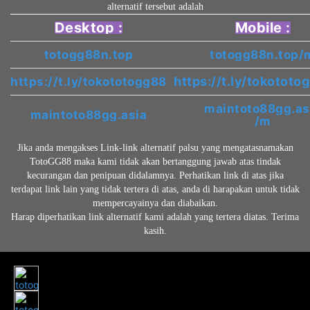
alternatif tersebut adalah
Desktop :
Mobile :
totogg88n.top
totogg88n.top
/
https://t.ly/tokototo
https://t.ly/tokototogg88
maintoto88gg.as
maintoto88gg.asia
/m
Jika anda mengakses Link-link alternatif palsu yang mengatasnamakan
TotoGG88 maka kami tidak akan bertanggung jawab atas tindak
kecurangan dan penipuan didalamnya. Perhatikan link di atas jika
terdapat link lain yang tidak tertera di atas, anda di harapakan untuk tidak
mempercayainya dan diabaikan.
Harap diperhatikan link alternatif kami adalah yang tertera diatas. Terima
kasih.