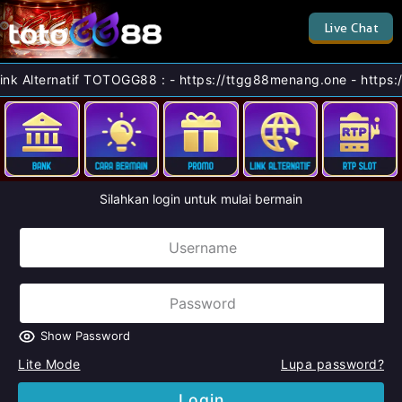
Live Chat
ernatif TOTOGG88 : - https://ttgg88menang.one - https://pi
Silahkan login untuk mulai bermain
Show Password
Lite Mode
Lupa password?
Login