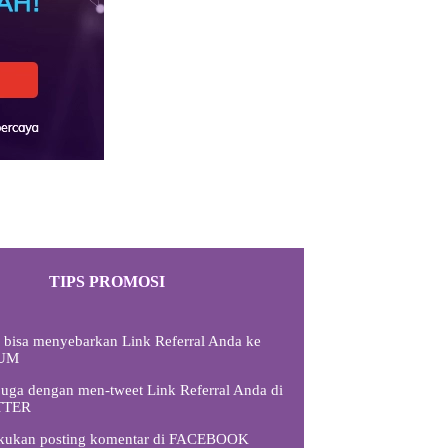
ggunya.
ang dapat dilihat secara online kapanpun dan
TIPS PROMOSI
bisa menyebarkan Link Referral Anda ke
UM
juga dengan men-tweet Link Referral Anda di
TTER
kukan posting komentar di FACEBOOK