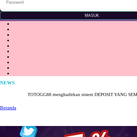
NEWS
TOTOGG88 menghadirkan sistem DEPOSIT YANG SEMAKIN MUDAH D
Beranda
| Referral