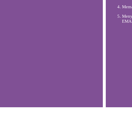
Mema
Menye
EMA