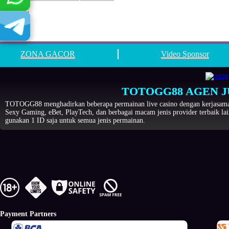
Khusus
Jowo Pools
referral hanya untuk pasaran
4D, 3D,
dan
2D
senilai
2%
ZONA GACOR
Video Sponsor
TOTOGG88 AGEN J
TOTOGG88 menghadirkan beberapa permainan live casino dengan kerjasama me
Sexy Gaming, eBet, PlayTech, dan berbagai macam jenis provider terbaik l
gunakan 1 ID saja untuk semua jenis permainan.
Payment Partners