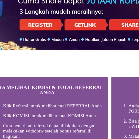
ingin mendapatkan keuntungan hingga puluhan juta rupiah setiap min
nline saja, setelah itu anda hanya tinggal mengecek keuntungan Anda y
egister sekarang juga & referensikan Link referral Anda.
RA MELIHAT KOMISI & TOTAL REFERRAL
ANDA
Klik Referral untuk melihat total REFERRAL Anda
Anda 
FOR
Klik KOMISI untuk melihat total KOMISI Anda
Bisa 
Cara penarikan referral dapat dilakukan dengan
TWI
melakukan withdraw setelah bonus referral di
bagikan.
Mela